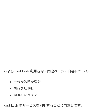
Fast Lash は、美コンシャス®グループのサービスの一部として運
営されています。
本書面に定めのない事項については、
Fast Lash 利用規約
ならびに
美コンシャス®利用規約および事前概要説明書
が準用されます。
11．確認事項
私は、本書面
「Fast Lash 事前概要説明書」
および Fast Lash 利用規約・関連ページの内容について、
十分な説明を受け
内容を理解し
納得したうえで
Fast Lash のサービスを利用することに同意します。